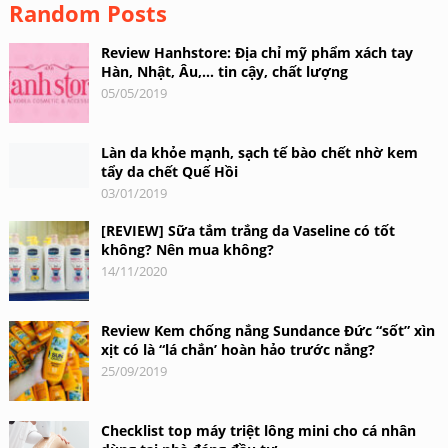
Random Posts
Review Hanhstore: Địa chỉ mỹ phẩm xách tay
Hàn, Nhật, Âu,… tin cậy, chất lượng
05/05/2019
Làn da khỏe mạnh, sạch tế bào chết nhờ kem
tẩy da chết Quế Hồi
03/01/2019
[REVIEW] Sữa tắm trắng da Vaseline có tốt
không? Nên mua không?
14/11/2020
Review Kem chống nắng Sundance Đức “sốt” xìn
xịt có là “lá chắn’ hoàn hảo trước nắng?
25/09/2019
Checklist top máy triệt lông mini cho cá nhân