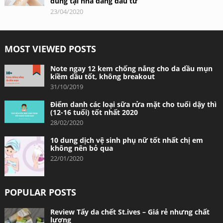
dùng tại nhà đáng đầu tư
23/04/2020
MOST VIEWED POSTS
Note ngay 12 kem chống nắng cho da dầu mụn
kiềm dầu tốt, không breakout
31/10/2019
Điểm danh các loại sữa rửa mặt cho tuổi dậy thì
(12-16 tuổi) tốt nhất 2020
28/02/2020
10 dung dịch vệ sinh phụ nữ tốt nhất chị em
không nên bỏ qua
22/01/2020
POPULAR POSTS
Review Tẩy da chết St.ives – Giá rẻ nhưng chất
lượng