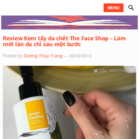
MENU
Review Kem tẩy da chết The Face Shop – Làm
mới làn da chỉ sau một bước
Posted by
— 06/06/2019
Dương Thùy Trang
comments off
284