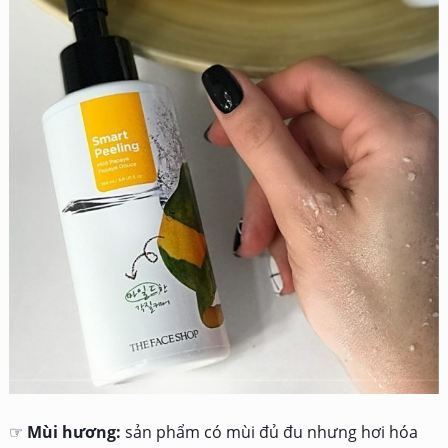
☞
Mùi hương:
sản phẩm có mùi đủ đu nhưng hơi hóa