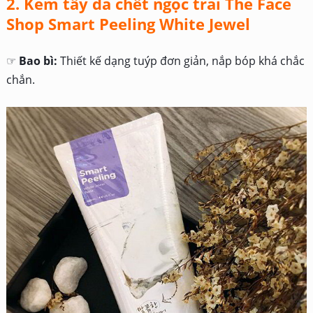
2. Kem tẩy da chết ngọc trai The Face
Shop Smart Peeling White Jewel
☞
Bao bì:
Thiết kế dạng tuýp đơn giản, nắp bóp khá chắc
chắn.