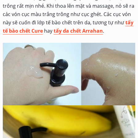
trông rất mịn nhé. Khi thoa lên mặt và massage, nó sẽ ra
các vón cục màu trắng trông như cục ghét. Các cục vón
này sẽ cuốn đi lớp tế bào chết trên da, tương tự như
tẩy
tế bào chết Cure
hay
tẩy da chết Arrahan
.