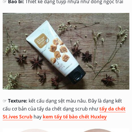
☞
Bao bì:
Thiết kế dạng tuýp nhựa như dòng ngọc trai
☞
Texture:
kết cấu dạng sệt màu nâu. Đây là dạng kết
cấu cơ bản của tẩy da chết dạng scrub như
tẩy da chết
St.ives Scrub
hay
kem tẩy tế bào chết Huxley