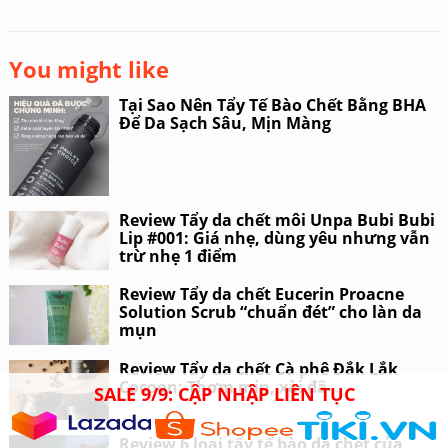
You might like
Tại Sao Nên Tẩy Tế Bào Chết Bằng BHA
Để Da Sạch Sâu, Mịn Màng
Review Tẩy da chết môi Unpa Bubi Bubi
Lip #001: Giá nhẹ, dùng yêu nhưng vẫn
trừ nhẹ 1 điểm
Review Tẩy da chết Eucerin Proacne
Solution Scrub “chuẩn đét” cho làn da
mụn
Review Tẩy da chết Cà phê Đắk Lắk
Cocoon: Thơm mịn, xài đã
SALE 9/9: CẬP NHẬP LIÊN TỤC
Review 6 loại tẩy tế bào da chết của