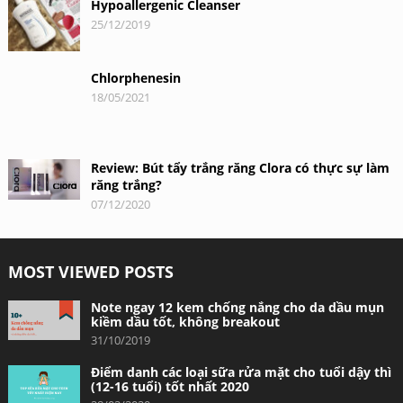
Hypoallergenic Cleanser
25/12/2019
Chlorphenesin
18/05/2021
Review: Bút tẩy trắng răng Clora có thực sự làm
răng trắng?
07/12/2020
MOST VIEWED POSTS
Note ngay 12 kem chống nắng cho da dầu mụn
kiềm dầu tốt, không breakout
31/10/2019
Điểm danh các loại sữa rửa mặt cho tuổi dậy thì
(12-16 tuổi) tốt nhất 2020