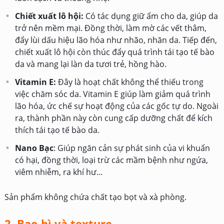
Chiết xuất lô hội:
Có tác dụng giữ ẩm cho da, giúp da
trở nên mềm mại. Đồng thời, làm mờ các vết thâm,
đẩy lùi dấu hiệu lão hóa như nhão, nhăn da. Tiếp đến,
chiết xuất lô hội còn thúc đẩy quá trình tái tạo tế bào
da và mang lại làn da tươi trẻ, hồng hào.
Vitamin E:
Đây là hoạt chất không thể thiếu trong
việc chăm sóc da. Vitamin E giúp làm giảm quá trình
lão hóa, ức chế sự hoạt động của các gốc tự do. Ngoài
ra, thành phần này còn cung cấp dưỡng chất để kích
thích tái tạo tế bào da.
Nano Bạc
: Giúp ngăn cản sự phát sinh của vi khuẩn
có hại, đồng thời, loại trừ các mầm bệnh như ngứa,
viêm nhiễm, ra khí hư…
Sản phẩm không chứa chất tạo bọt và xà phòng.
2. Bao bì và texture