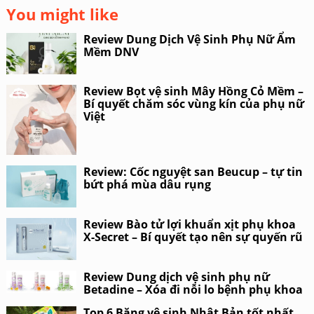
You might like
Review Dung Dịch Vệ Sinh Phụ Nữ Ẩm
Mềm DNV
Review Bọt vệ sinh Mây Hồng Cỏ Mềm –
Bí quyết chăm sóc vùng kín của phụ nữ
Việt
Review: Cốc nguyệt san Beucup – tự tin
bứt phá mùa dâu rụng
Review Bào tử lợi khuẩn xịt phụ khoa
X-Secret – Bí quyết tạo nên sự quyến rũ
Review Dung dịch vệ sinh phụ nữ
Betadine – Xóa đi nỗi lo bệnh phụ khoa
Top 6 Băng vệ sinh Nhật Bản tốt nhất