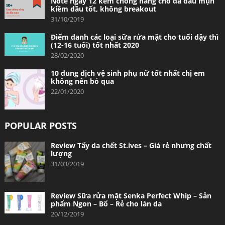
Note ngay 12 kem chống nắng cho da dầu mụn
kiềm dầu tốt, không breakout
31/10/2019
Điểm danh các loại sữa rửa mặt cho tuổi dậy thì
(12-16 tuổi) tốt nhất 2020
28/02/2020
10 dung dịch vệ sinh phụ nữ tốt nhất chị em
không nên bỏ qua
22/01/2020
POPULAR POSTS
Review Tẩy da chết St.ives – Giá rẻ nhưng chất
lượng
31/03/2019
Review Sữa rửa mặt Senka Perfect Whip – Sản
phẩm Ngon – Bổ – Rẻ cho làn da
20/12/2019