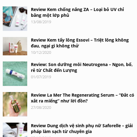
Review Kem chống nắng ZA – Loại bỏ UV chỉ
bằng một lớp phủ
13/08/2019
Review Kem tẩy lông Essovi – Triệt lông không
đau, ngại gì không thử
10/12/2020
Review: Son dưỡng môi Neutrogena – Ngon, bổ,
rẻ từ Chất đến Lượng
01/07/2019
Review La Mer The Regenerating Serum – “Đắt có
xắt ra miếng” như lời đồn?
27/08/2020
Review Dung dịch vệ sinh phụ nữ Saforelle – giải
pháp làm sạch từ chuyên gia