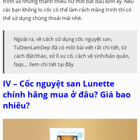
trinh và những thanh thiếu nữ mới bắt đầu kinh kỳ. Nếu
các bạn không lo cốc có thể làm rách màng trinh thì có
thể sử dụng chúng thoải mái nhé.
Ngoài ra, về cách sử dụng cốc nguyệt san,
TuDienLamDep đã có một bài viết rất chi tiết, từ
cách đặt/tháo, xử lí sự cố, cách vệ sinh/bảo quản,
faqs… Xem chi tiết tại đây.
IV – Cốc nguyệt san Lunette
chính hãng mua ở đâu? Giá bao
nhiêu?