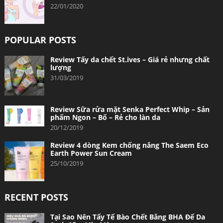
22/01/2020
POPULAR POSTS
Review Tẩy da chết St.ives – Giá rẻ nhưng chất
lượng
31/03/2019
Review Sữa rửa mặt Senka Perfect Whip – Sản
phẩm Ngon – Bổ – Rẻ cho làn da
20/12/2019
Review 4 dòng Kem chống nắng The Saem Eco
Earth Power Sun Cream
25/10/2019
RECENT POSTS
Tại Sao Nên Tẩy Tế Bào Chết Bằng BHA Để Da