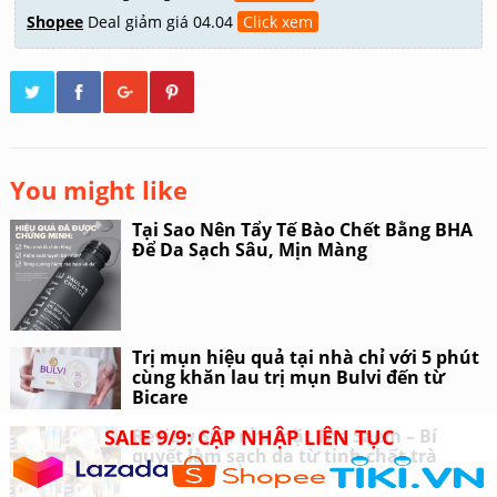
Muốn làm sạch da, không thể bỏ qua
10+ Sữa rửa mặt Tốt Nhất năm 2020
dưới đây
About the Author:
Dương Thùy Trang
Search
for:
Recent Posts
Tại Sao Nên Tẩy Tế Bào Chết Bằng BHA Để Da Sạch
Sâu, Mịn Màng
Trị mụn hiệu quả tại nhà chỉ với 5 phút cùng khăn lau
SALE 9/9: CẬP NHẬP LIÊN TỤC
trị mụn Bulvi đến từ Bicare
Review Dung Dịch Vệ Sinh Phụ Nữ Ẩm Mềm DNV