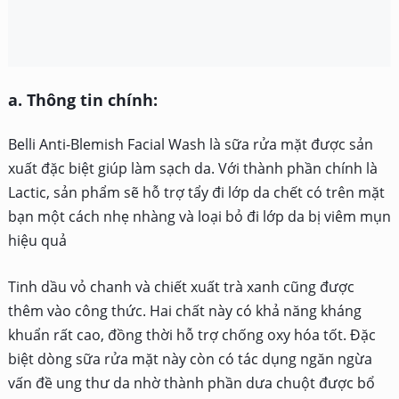
2020.
b. Công dụng khác:
Sản phẩm giúp chăm sóc và duy trì sự trẻ trung, rạng rỡ
của làn da nhất là trong thời kỳ thai sản hoặc khi thay đổi
nội tiết tố.
Cùng với đó, Belli Anti-Blemish Facial Wash còn chứa
nhiều thành phần chống oxy hóa và ngăn ngừa ung thư
có nguồn gốc tự nhiên như: lá trà, dưa leo, có tác dụng
nuôi dưỡng da từ sâu bên trong.
Thêm nữa, sản phẩm không chứa gluten, không hương
liệu, không màu và không paraben vì vậy các bạn nhạy
cảm có thể an tâm sử dụng mà không cần lo ngại kích
ứng.