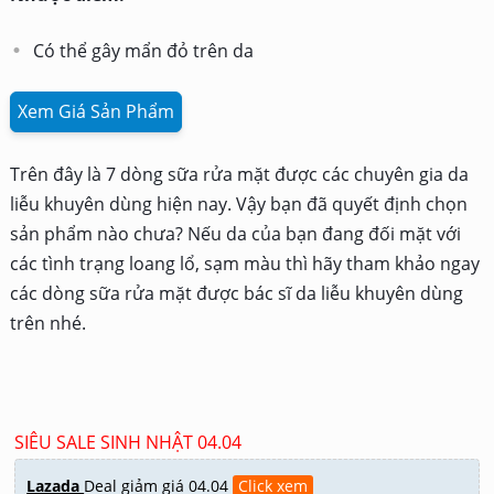
Tại Sao Nên Tẩy Tế Bào Chết Bằng BHA
Để Da Sạch Sâu, Mịn Màng
Trị mụn hiệu quả tại nhà chỉ với 5 phút
cùng khăn lau trị mụn Bulvi đến từ
Bicare
Review Sữa rửa mặt The Saem – Bí
quyết làm sạch da từ tinh chất trà
Review Caryophy Portulaca Cleansing
Foam 3in1 – Sữa rửa mặt chân ái, xài là
thích
Xà phòng rửa mặt có tốt không? Top
các loại xà phòng rửa mặt tốt nhất hiện
nay.