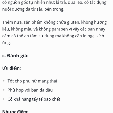
liễu khuyên dùng hiện nay. Vậy bạn đã quyết định chọn
sản phẩm nào chưa? Nếu da của bạn đang đối mặt với
các tình trạng loang lổ, sạm màu thì hãy tham khảo ngay
các dòng sữa rửa mặt được bác sĩ da liễu khuyên dùng
trên nhé.
SIÊU SALE SINH NHẬT 04.04
Lazada
Deal giảm giá 04.04
Click xem
Shopee
Deal giảm giá 04.04
Click xem
You might like