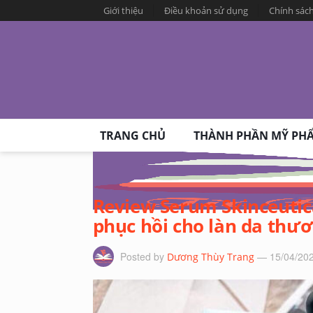
Giới thiệu
Điều khoản sử dụng
Chính sác
TRANG CHỦ
THÀNH PHẦN MỸ PH
Review Serum Skinceutica
phục hồi cho làn da thư
Posted by
— 15/04/20
Dương Thùy Trang