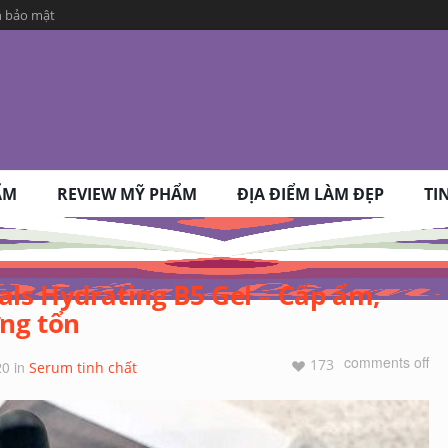
h bảo mật
ẨM
REVIEW MỸ PHẨM
ĐỊA ĐIỂM LÀM ĐẸP
TI
ls Hydrating B5 Gel – Cấp ẩm,
ơng tổn
comments off
173
20
in
Serum tinh chất