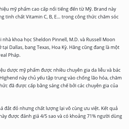
 hiệu mỹ phẩm cao cấp nổi tiếng đến từ Mỹ. Brand này
ụng tinh chất Vitamin C, B, E… trong công thức chăm sóc
 nhà khoa học Sheldon Pinnell, M.D. và Russell Moon
ở tại Dallas, bang Texas, Hoa Kỳ. Hãng cũng đang là một
real Pháp.
hiệu dược mỹ phẩm được nhiều chuyên gia da liễu và bác
Highend này chủ yếu tập trung vào chống lão hóa, chăm
thức đã được cấp bằng sáng chế bởi các chuyên gia của
á đắt đỏ nhưng chất lượng lại vô cùng ưu việt. Kết quả
 này được đánh giá 4/5 sao và có khoảng 71% người dùng