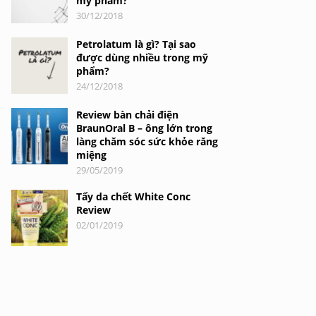
mỹ phẩm?
30/12/2018
Petrolatum là gì? Tại sao
được dùng nhiều trong mỹ
phẩm?
24/12/2018
Review bàn chải điện
BraunOral B – ông lớn trong
làng chăm sóc sức khỏe răng
miệng
29/05/2019
Tẩy da chết White Conc
Review
02/01/2019