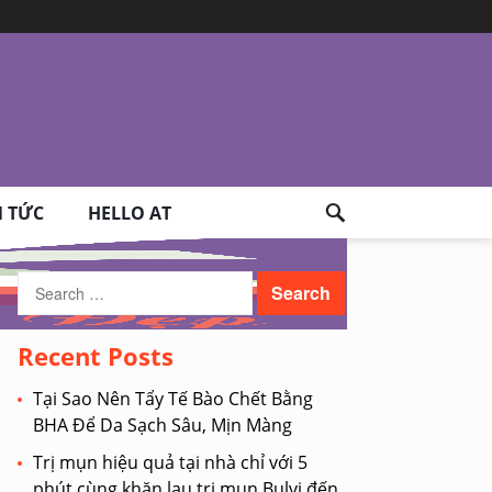
N TỨC
HELLO AT
Search
for:
Recent Posts
Tại Sao Nên Tẩy Tế Bào Chết Bằng
BHA Để Da Sạch Sâu, Mịn Màng
Trị mụn hiệu quả tại nhà chỉ với 5
phút cùng khăn lau trị mụn Bulvi đến