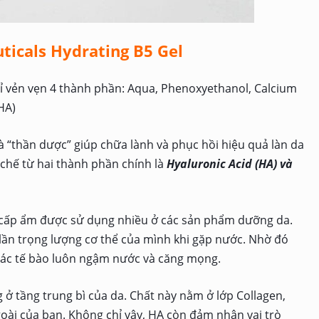
ticals Hydrating B5 Gel
ỉ vẻn vẹn 4 thành phần: Aqua, Phenoxyethanol, Calcium
HA)
là “thần dược” giúp chữa lành và phục hồi hiệu quả làn da
chế từ hai thành phần chính là
Hyaluronic Acid (HA) và
ò cấp ẩm được sử dụng nhiều ở các sản phẩm dưỡng da.
lần trọng lượng cơ thể của mình khi gặp nước. Nhờ đó
 các tế bào luôn ngậm nước và căng mọng.
 ở tầng trung bì của da. Chất này nằm ở lớp Collagen,
goài của bạn. Không chỉ vậy, HA còn đảm nhận vai trò