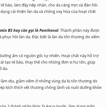
 tế bào, làm đầy nếp nhăn, cho da căng mịn và đàn hồi
 dụng cải thiện làn da và chống oxy hóa của hoạt chất
min B5 hay còn gọi là Panthenol
. Thành phần này được
và phục hồi làn da. Đặc biệt là làn da tổn thương do viêm
 dưỡng ẩm có nguồn gốc tự nhiên. Hoạt chất này hỗ trợ
tái tạo tế bào, thay thế cho những đơn vị hư tổn, giúp
ở da.
 làm dịu, giảm viêm ở những vùng da bị tổn thương do
ép kích thích vết thương chóng lành và nuôi dưỡng khỏe
 còn 2 thành phần khác là Aqua (nước, làm dung môi)