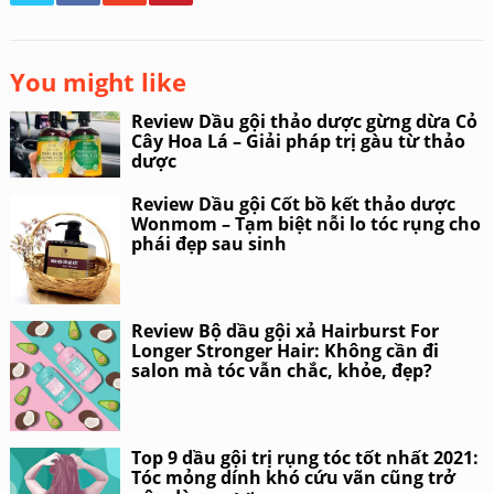
You might like
Review Dầu gội thảo dược gừng dừa Cỏ
Cây Hoa Lá – Giải pháp trị gàu từ thảo
dược
Review Dầu gội Cốt bồ kết thảo dược
Wonmom – Tạm biệt nỗi lo tóc rụng cho
phái đẹp sau sinh
Review Bộ dầu gội xả Hairburst For
Longer Stronger Hair: Không cần đi
salon mà tóc vẫn chắc, khỏe, đẹp?
Top 9 dầu gội trị rụng tóc tốt nhất 2021:
Tóc mỏng dính khó cứu vãn cũng trở