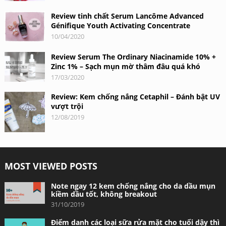
Review tinh chất Serum Lancôme Advanced
Génifique Youth Activating Concentrate
10/04/2020
Review Serum The Ordinary Niacinamide 10% +
Zinc 1% – Sạch mụn mờ thâm đâu quá khó
17/03/2020
Review: Kem chống nắng Cetaphil – Đánh bật UV
vượt trội
12/08/2019
MOST VIEWED POSTS
Note ngay 12 kem chống nắng cho da dầu mụn
kiềm dầu tốt, không breakout
31/10/2019
Điểm danh các loại sữa rửa mặt cho tuổi dậy thì