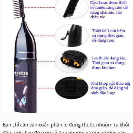
Bạn chỉ cần vặn xoắn phần lọ đựng thuốc nhuộm ra khỏi
đầu lược. Sau đó trộn cả ống nhuộm và ống dưỡng vào