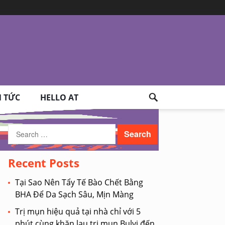
N TỨC
HELLO AT
Search
for:
Recent Posts
Tại Sao Nên Tẩy Tế Bào Chết Bằng
BHA Để Da Sạch Sâu, Mịn Màng
Trị mụn hiệu quả tại nhà chỉ với 5
phút cùng khăn lau trị mụn Bulvi đến