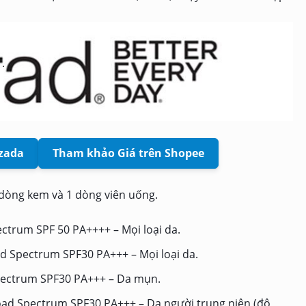
zada
Tham khảo Giá trên Shopee
òng kem và 1 dòng viên uống.
ctrum SPF 50 PA++++ – Mọi loại da.
ad Spectrum SPF30 PA+++ – Mọi loại da.
pectrum SPF30 PA+++ – Da mụn.
ad Spectrum SPF30 PA+++ – Da người trung niên (độ