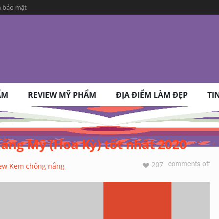
h bảo mật
ẨM
REVIEW MỸ PHẨM
ĐỊA ĐIỂM LÀM ĐẸP
TI
ắng Mỹ (Hoa Kỳ) tốt nhất 2020
comments off
207
ew Kem chống nắng