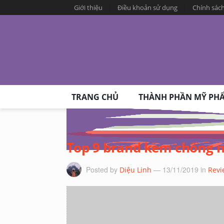
Giới thiệu
Điều khoản sử dụng
Chính sác
TRANG CHỦ
THÀNH PHẦN MỸ PH
Top 9 brand kem chống n
Posted by
— 13/11/2019
in
Diệu Linh
Revi