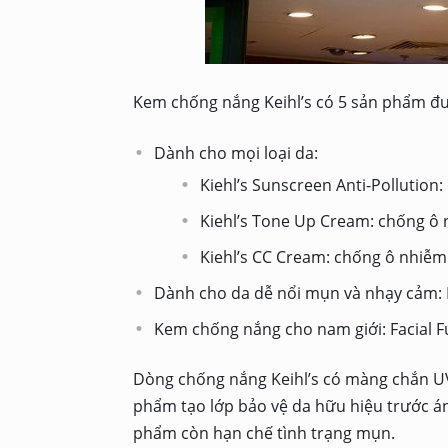
Kem chống nắng Keihl’s có 5 sản phẩm đư
Dành cho mọi loại da:
Kiehl’s Sunscreen Anti-Pollution
Kiehl’s Tone Up Cream: chống ô
Kiehl’s CC Cream: chống ô nhiễm
Dành cho da dễ nổi mụn và nhạy cảm: K
Kem chống nắng cho nam giới: Facial 
Dòng chống nắng Keihl’s có màng chắn UV
phẩm tạo lớp bảo vệ da hữu hiệu trước á
phẩm còn hạn chế tình trạng mụn.