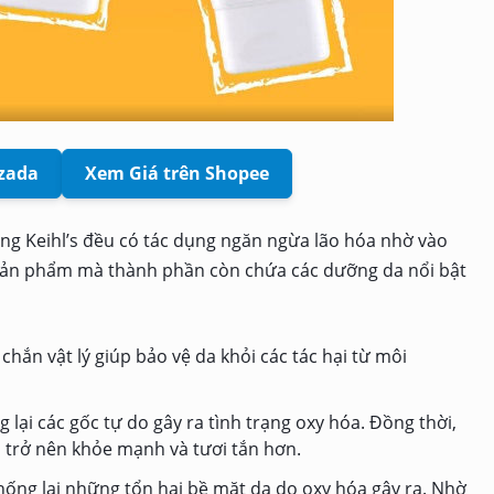
azada
Xem Giá trên Shopee
g Keihl’s đều có tác dụng ngăn ngừa lão hóa nhờ vào
 sản phẩm mà thành phần còn chứa các dưỡng da nổi bật
hắn vật lý giúp bảo vệ da khỏi các tác hại từ môi
 lại các gốc tự do gây ra tình trạng oxy hóa. Đồng thời,
a trở nên khỏe mạnh và tươi tắn hơn.
hống lại những tổn hại bề mặt da do oxy hóa gây ra. Nhờ