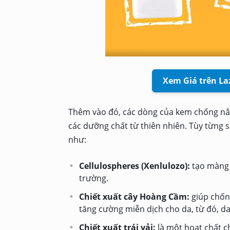
Xem Giá trên L
Thêm vào đó, các dòng của kem chống nắn
các dưỡng chất từ thiên nhiên. Tùy từng
như:
Cellulospheres (Xenlulozo):
tạo màng c
trường.
Chiết xuất cây Hoàng Cầm:
giúp chống
tăng cường miễn dịch cho da, từ đó, d
Chiết xuất trái vải:
là một hoạt chất c