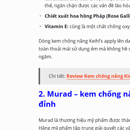
thế, ngăn chặn được các vấn đề lão hóa
Chiết xuất hoa hồng Pháp (Rose Galli
Vitamin E:
cũng là một chất chống oxy
Dòng kem chống nắng Keihl’s apply lên da
toàn thoải mái sử dụng ẻm mà không hề sợ
ngăm.
Chi tiết:
Review Kem chống nắng Kie
2. Murad – kem chống n
đỉnh
Murad là thương hiệu mỹ phẩm được thàn
Hãng mỹ phẩm tập trung giải quyết các vấ