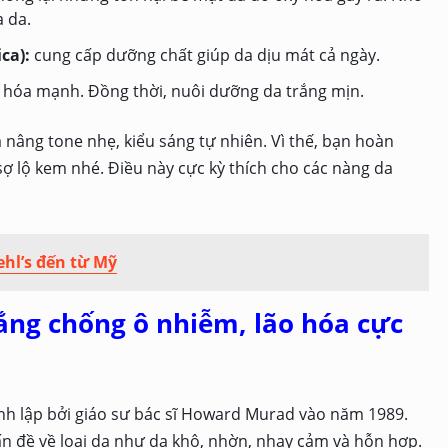
 da.
ca):
cung cấp dưỡng chất giúp da dịu mát cả ngày.
 hóa mạnh. Đồng thời, nuôi dưỡng da trắng mịn.
 nâng tone nhẹ, kiểu sáng tự nhiên. Vì thế, bạn hoàn
 lộ kem nhé. Điều này cực kỳ thích cho các nàng da
hl’s đến từ Mỹ
ắng chống ô nhiễm, lão hóa cực
h lập bởi giáo sư bác sĩ Howard Murad vào năm 1989.
n đề về loại da như da khô, nhờn, nhạy cảm và hỗn hợp.