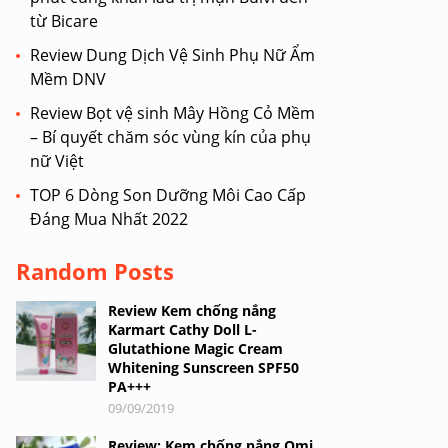
từ Bicare
Review Dung Dịch Vệ Sinh Phụ Nữ Ẩm
Mềm DNV
Review Bọt vệ sinh Mây Hồng Cỏ Mềm
– Bí quyết chăm sóc vùng kín của phụ
nữ Việt
TOP 6 Dòng Son Dưỡng Môi Cao Cấp
Đáng Mua Nhất 2022
Random Posts
Review Kem chống nắng
Karmart Cathy Doll L-
Glutathione Magic Cream
Whitening Sunscreen SPF50
PA+++
09/09/2019
Review: Kem chống nắng Omi