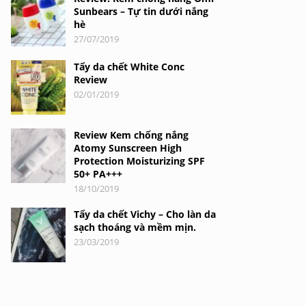
Sunbears – Tự tin dưới nắng
hè
27/07/2019
Tẩy da chết White Conc
Review
02/01/2019
Review Kem chống nắng
Atomy Sunscreen High
Protection Moisturizing SPF
50+ PA+++
18/10/2019
Tẩy da chết Vichy – Cho làn da
sạch thoáng và mềm mịn.
23/03/2019