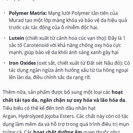
Polymer Matrix:
Mạng lưới Polymer tân tiến của
Murad tạo một lớp màng khóa và bảo vệ da hiệu quả
trước các tác động của ô nhiễm độc hại.
Lutein
(chiết xuất từ cánh hoa cúc vạn thọ): Đây là 1
sắc tố Carotenoid với khả năng chống oxy hóa cực
mạnh, giúp bảo vệ da khỏi ánh sáng xanh gây hại
Iron Oxides
(oxit sắt, chiết xuất từ Đất sét Nâu đỏ): Có
tác dụng ngăn ngừa ảnh hưởng xấu từ tia hồng ngoại
lên làn da, điều chỉnh sắc da rạng rỡ.
Thêm nữa, sản phẩm được bổ sung một loại
các
hoạt
chất tái tạo da, ngăn chặn sự oxy hóa và lão hóa da
.
Tiêu biểu có thể kể đến tinh dầu nhân hạt
Argan, Hydrolyzed Jojoba Esters. Các chất này còn có tác
dụng làm mềm da và hỗ trợ trong quá trình điều trị mụn
trứng cá. Các
hoạt chất dưỡng ẩm
quen thuộc như