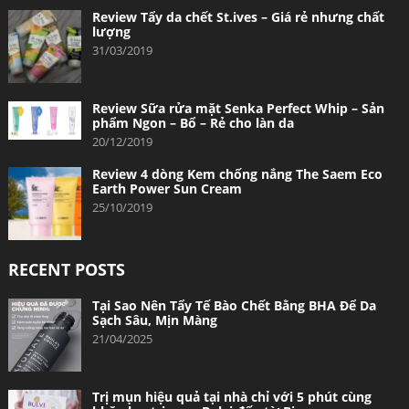
Review Tẩy da chết St.ives – Giá rẻ nhưng chất
lượng
31/03/2019
Review Sữa rửa mặt Senka Perfect Whip – Sản
phẩm Ngon – Bổ – Rẻ cho làn da
20/12/2019
Review 4 dòng Kem chống nắng The Saem Eco
Earth Power Sun Cream
25/10/2019
RECENT POSTS
Tại Sao Nên Tẩy Tế Bào Chết Bằng BHA Để Da
Sạch Sâu, Mịn Màng
21/04/2025
Trị mụn hiệu quả tại nhà chỉ với 5 phút cùng